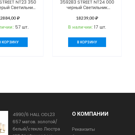
STREET NT23 350
359283 STREET NT24 000
ерый Светильник
черный Светильник
фтный IP54 E27
ландшафтный IP65 LED
20-240V PARK
4000K 12W 185-265V
12884,00
₽
18239,00
₽
ECHO
личии:
57 шт.
В наличии:
17 шт.
В КОРЗИНУ
В КОРЗИНУ
О КОМПАНИИ
4990/6 HALL ODL23
657 матов. золотой/
белый/стекло Люстра
Реквизиты