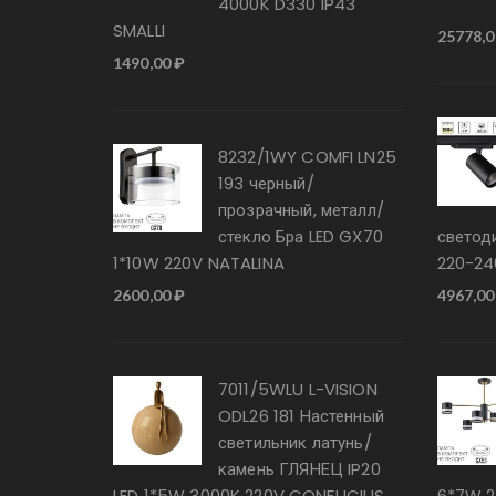
4000K D330 IP43
SMALLI
25778,
1490,00
₽
8232/1WY COMFI LN25
193 черный/
прозрачный, металл/
стекло Бра LED GX70
светод
1*10W 220V NATALINA
220-24
2600,00
₽
4967,0
7011/5WLU L-VISION
ODL26 181 Настенный
светильник латунь/
камень ГЛЯНЕЦ IP20
LED 1*5W 3000K 220V CONFUCIUS
6*7W 2