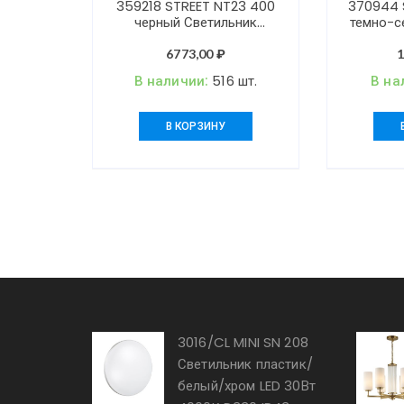
359218 STREET NT23 400
370944 
черный Светильник
темно-с
ландшафтный
ландша
светодиодный грунтовой
18W 2
6773,00
₽
IP65 LED 13W 110-240V
В наличии:
516 шт.
В на
1040Лм 3000К
LANDSCAPE
В КОРЗИНУ
3016/CL MINI SN 208
Светильник пластик/
белый/хром LED 30Вт