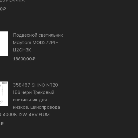
00
₽
Подвесной светильник
Maytoni MOD272PL-
L12CH3K
18600,00
₽
358467 SHINO NT20
156 черн Трековый
светильник для
низков. шинопровода
ED 4000К 12W 48V FLUM
0
₽