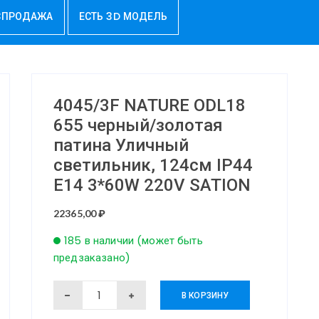
СПРОДАЖА
ЕСТЬ 3D МОДЕЛЬ
4045/3F NATURE ODL18
655 черный/золотая
патина Уличный
светильник, 124см IP44
E14 3*60W 220V SATION
22365,00
₽
185 в наличии (может быть
предзаказано)
Количество
В КОРЗИНУ
товара