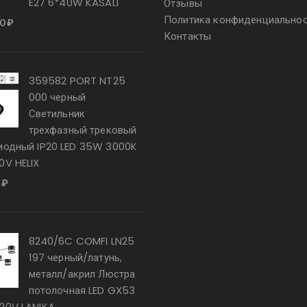
E27 6*40W KASALI
Отзывы
Политика конфиденциально
00
₽
Контакты
359582 PORT NT25
000 черный
Светильник
трехфазный трековый
иодный IP20 LED 35W 3000K
0V HELIX
0
₽
8240/6C COMFI LN25
197 черный/латунь,
металл/акрил Люстра
потолочная LED GX53
20V LANIKA