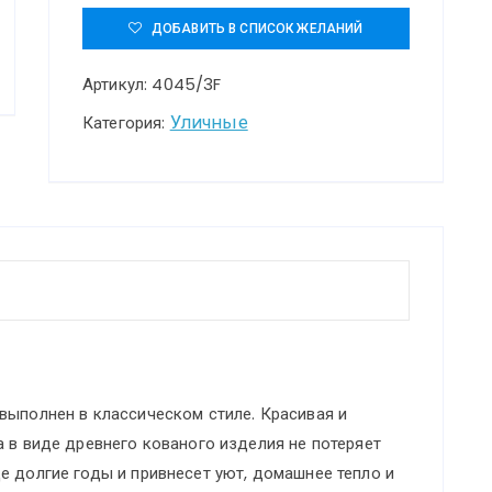
4045/3F
ДОБАВИТЬ В СПИСОК ЖЕЛАНИЙ
NATURE
Артикул:
4045/3F
ODL18
655
Уличные
Категория:
черный/
золотая
патина
Уличный
светильник,
124см
IP44
E14
выполнен в классическом стиле. Красивая и
3*60W
а в виде древнего кованого изделия не потеряет
220V
е долгие годы и привнесет уют, домашнее тепло и
SATION