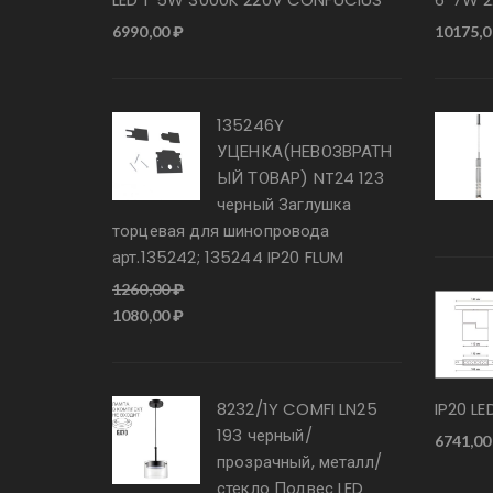
6990,00
₽
10175,
135246Y
УЦЕНКА(НЕВОЗВРАТН
ЫЙ ТОВАР) NT24 123
черный Заглушка
торцевая для шинопровода
арт.135242; 135244 IP20 FLUM
1260,00
₽
Первоначальная
Текущая
1080,00
₽
цена
цена:
составляла
1080,00 ₽.
1260,00 ₽.
8232/1Y COMFI LN25
IP20 L
193 черный/
6741,0
прозрачный, металл/
стекло Подвес LED