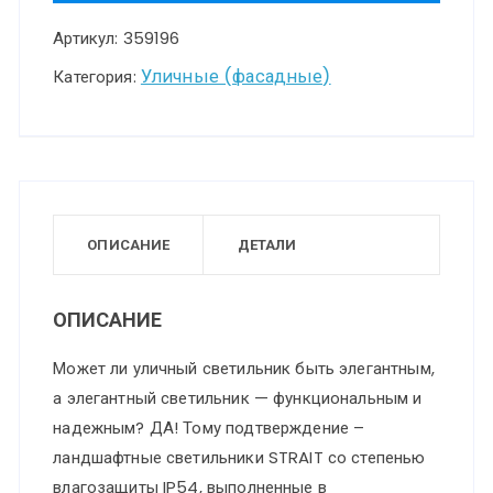
STREET
Артикул:
359196
NT23
361
Уличные (фасадные)
Категория:
черный
Светильник
ландшафтный
светодиодный
IP54
ОПИСАНИЕ
ДЕТАЛИ
LED
12W
ОПИСАНИЕ
220-
Может ли уличный светильник быть элегантным,
240V
а элегантный светильник — функциональным и
4000K
надежным? ДА! Тому подтверждение –
720Лм
ландшафтные светильники STRAIT со степенью
STRAIT
влагозащиты IP54, выполненные в