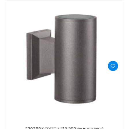
370358 STREET NT18 398 темно-серый