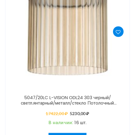
5047/20LC L-VISION ODL24 303 черный/
светл.янтарный/металл/стекло Потолочный
светильник LED 20W 4000К 2238Лм PILLARI
17422,00
₽
Первоначальная
5230,00
₽
Текущая
цена
цена:
В наличии:
16 шт.
составляла
5230,00 ₽.