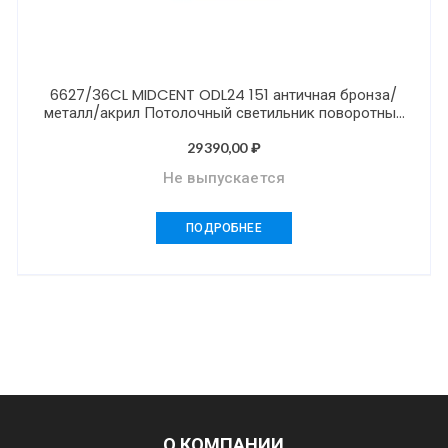
6627/36CL MIDCENT ODL24 151 античная бронза/
металл/акрил Потолочный светильник поворотный
град IP20 LED 36W 3000K 220V SOLARIS
29390,00
₽
Не выпускается
ПОДРОБНЕЕ
О КОМПАНИИ