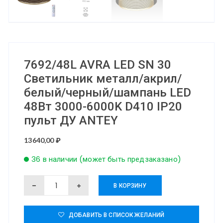
7692/48L AVRA LED SN 30
Светильник металл/акрил/
белый/черный/шампань LED
48Вт 3000-6000K D410 IP20
пульт ДУ ANTEY
13640,00
₽
36 в наличии (может быть предзаказано)
Количество
В КОРЗИНУ
товара
7692/48L
ДОБАВИТЬ В СПИСОК ЖЕЛАНИЙ