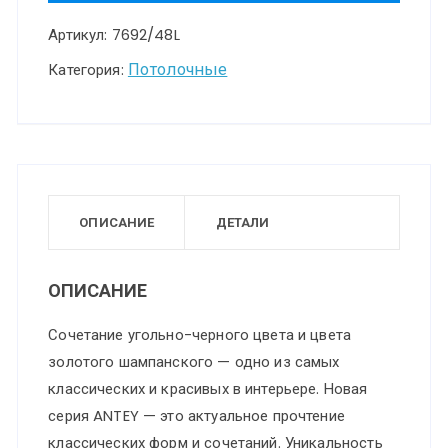
AVRA
Артикул:
7692/48L
LED
SN
Потолочные
Категория:
30
Светильник
металл/
акрил/
белый/
ОПИСАНИЕ
ДЕТАЛИ
черный/
шампань
ОПИСАНИЕ
LED
Сочетание угольно-черного цвета и цвета
48Вт
золотого шампанского — одно из самых
3000-
классических и красивых в интерьере. Новая
6000K
серия ANTEY — это актуальное прочтение
D410
классических форм и сочетаний. Уникальность