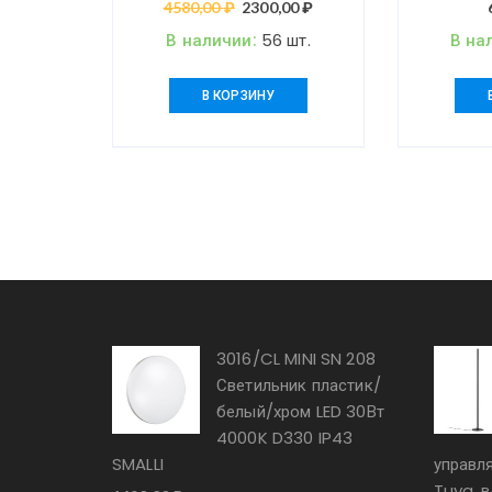
длина провода 2м IP20 LED
60W
4580,00
₽
Первоначальная
2300,00
₽
Текущая
15W 4000K 1600Лм 110-
цена
цена:
В наличии:
56 шт.
В на
265V BIND
составляла
2300,00 ₽.
4580,00 ₽.
В КОРЗИНУ
3016/CL MINI SN 208
Светильник пластик/
белый/хром LED 30Вт
4000K D330 IP43
SMALLI
управл
Tuya, 