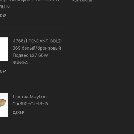
ILLINI
00
₽
4766/1 PENDANT ODL21
369 белый/бронзовый
Подвес E27 60W
RUNGA
00
₽
Люстра Maytoni
DIA890-CL-18-G
0,00
₽