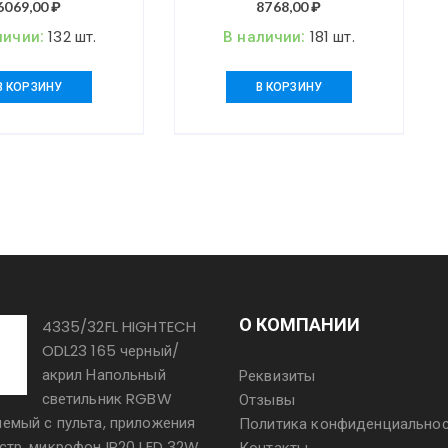
 220V MIRT
крепление IP20 LED 9W
6069,00
₽
8768,00
₽
675Лм 3000K FILLINI
личии:
132 шт.
В наличии:
181 шт.
В КОРЗИНУ
В КОРЗИНУ
О КОМПАНИИ
4335/32FL HIGHTECH
ODL23 165 черный/
акрил Напольный
Реквизиты
светильник RGBW
Отзывы
яемый с пульта, приложения
Политика конфиденциально
встр. микрофон IP20 LED 32W
Контакты