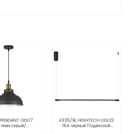
 PENDANT ODL17
4335/9L HIGHTECH ODL22
 темн.серый/
164 чёрный Подвесной
вый Подвес E27
светильник, горизонт.