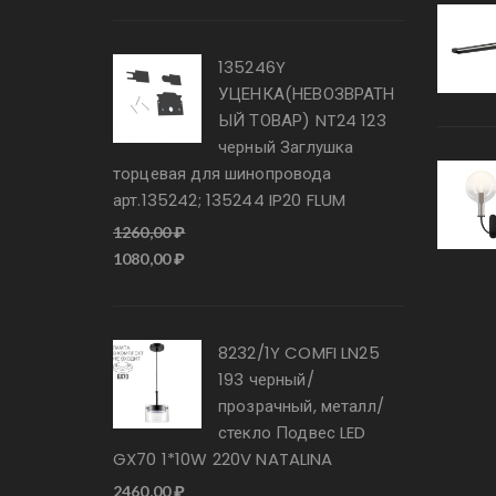
135246Y
УЦЕНКА(НЕВОЗВРАТН
ЫЙ ТОВАР) NT24 123
черный Заглушка
торцевая для шинопровода
арт.135242; 135244 IP20 FLUM
1260,00
₽
Первоначальная
Текущая
1080,00
₽
цена
цена:
составляла
1080,00 ₽.
1260,00 ₽.
8232/1Y COMFI LN25
193 черный/
прозрачный, металл/
стекло Подвес LED
GX70 1*10W 220V NATALINA
2460,00
₽