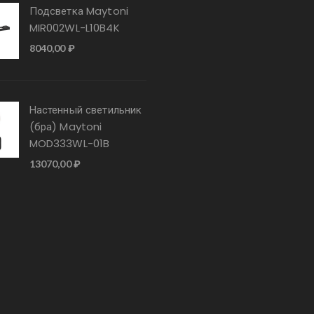
Подсветка Maytoni
MIR002WL-L10B4K
8040,00
₽
Настенный светильник
(бра) Maytoni
MOD333WL-01B
13070,00
₽