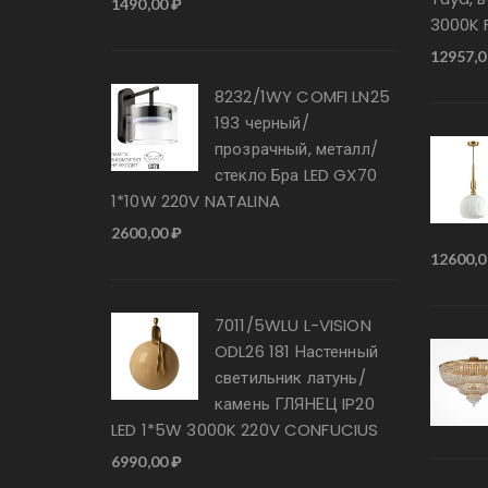
1490,00
₽
3000K F
12957,
8232/1WY COMFI LN25
193 черный/
прозрачный, металл/
стекло Бра LED GX70
1*10W 220V NATALINA
2600,00
₽
12600,
7011/5WLU L-VISION
ODL26 181 Настенный
светильник латунь/
камень ГЛЯНЕЦ IP20
LED 1*5W 3000K 220V CONFUCIUS
6990,00
₽