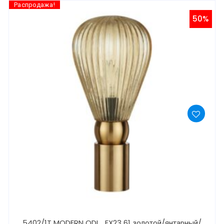
Распродажа!
50%
5402/1T MODERN ODL_EX23 61 золотой/янтарный/