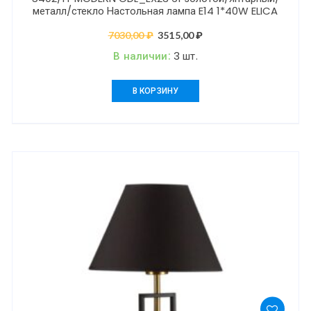
металл/стекло Настольная лампа E14 1*40W ELICA
7030,00
₽
Первоначальная
3515,00
₽
Текущая
цена
цена:
В наличии:
3 шт.
составляла
3515,00 ₽.
7030,00 ₽.
В КОРЗИНУ