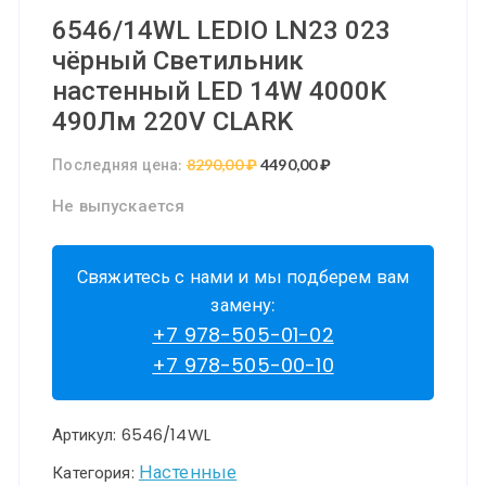
6546/14WL LEDIO LN23 023
чёрный Светильник
настенный LED 14W 4000K
490Лм 220V CLARK
Последняя цена:
8290,00
₽
Первоначальная
4490,00
₽
Текущая
цена
цена:
Не выпускается
составляла
4490,00 ₽.
8290,00 ₽.
Свяжитесь с нами и мы подберем вам
замену:
+7 978-505-01-02
+7 978-505-00-10
Артикул:
6546/14WL
Настенные
Категория: