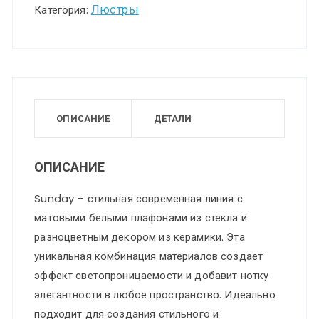
101
Люстры
Категория:
чёрный
Люстра
потолочная
E14
7*40W
ОПИСАНИЕ
ДЕТАЛИ
220V
SUNDAY
ОПИСАНИЕ
Sunday – стильная современная линия с
матовыми белыми плафонами из стекла и
разноцветным декором из керамики. Эта
уникальная комбинация материалов создает
эффект светопроницаемости и добавит нотку
элегантности в любое пространство. Идеально
подходит для создания стильного и