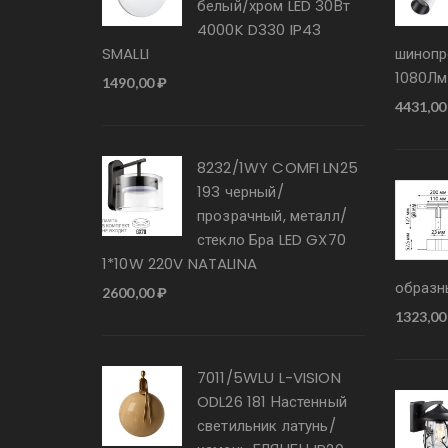
белый/хром LED 30Вт
4000K D330 IP43
SMALLI
шинопр
1080Лм
1490,00
₽
4431,0
8232/1WY COMFI LN25
193 черный/
прозрачный, металл/
стекло Бра LED GX70
1*10W 220V NATALINA
образн
2600,00
₽
1323,0
7011/5WLU L-VISION
ODL26 181 Настенный
светильник латунь/