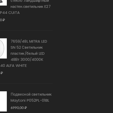
стекло Ландшафтный
настен.светильник E27
IP44 CUITA
00
₽
7659/48L MITRA LED
SN 52 Светильник
пластик/белый LED
48Вт 3000/4000K
P40 ALFA WHITE
0
₽
Подвесной светильник
Maytoni P052PL-01BL
6990,00
₽