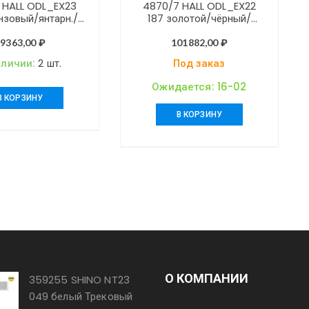
 HALL ODL_EX23
4870/7 HALL ODL_EX22
нзовый/янтарн./
187 золотой/чёрный/
текло Люстра E14
стекло Люстра E14 7*40W
40W NICOLE
VENTAGLIO
69363,00
₽
101882,00
₽
аличии:
2 шт.
Под заказ
Ожидается: 16-02
В КОРЗИНУ
В КОРЗИНУ
О КОМПАНИИ
359255 SHINO NT23
049 белый Трековый