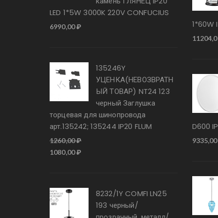
камень ГЛЯНЕЦ IP20
LED 1*5W 3000K 220V CONFUCIUS
1*60W 
6990,00
₽
11204,
135246Y
УЦЕНКА(НЕВОЗВРАТН
ЫЙ ТОВАР) NT24 123
черный Заглушка
торцевая для шинопровода
арт.135242; 135244 IP20 FLUM
D600 I
1260,00
₽
9335,0
Первоначальная
Текущая
1080,00
₽
цена
цена:
составляла
1080,00 ₽.
1260,00 ₽.
8232/1Y COMFI LN25
193 черный/
прозрачный, металл/