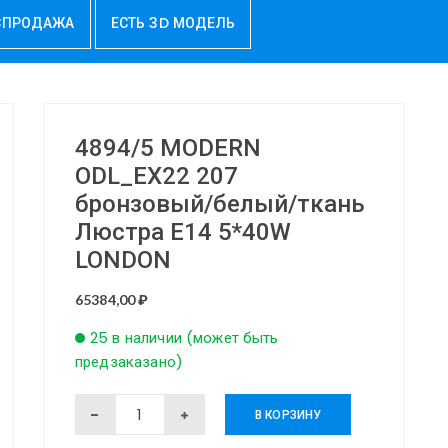
СПРОДАЖА
ЕСТЬ 3D МОДЕЛЬ
4894/5 MODERN
ODL_EX22 207
бронзовый/белый/ткань
Люстра E14 5*40W
LONDON
65384,00
₽
25 в наличии (может быть
предзаказано)
Количество
В КОРЗИНУ
товара