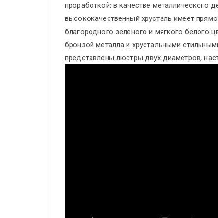
проработкой: в качестве металлического д
высококачественный хрусталь имеет прям
благородного зеленого и мягкого белого ц
бронзой металла и хрустальными стильным
представлены люстры двух диаметров, наст