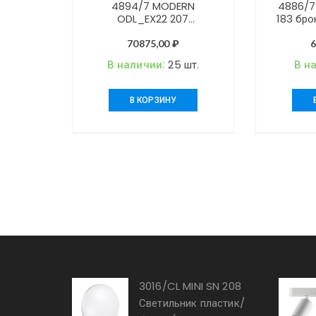
4894/7 MODERN
4886/7
ODL_EX22 207
183 бро
бронзовый/белый/ткань
металл/с
Люстра E14 7*40W
7*
70875,00
₽
LONDON
В наличии:
25 шт.
В н
В КОРЗИНУ
3016/CL MINI SN 208
Светильник пластик/