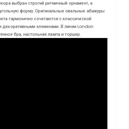
екора выбран строгий ритмичный орнамент, а
оугольную форму. Оригинальные овальные абажуры
вета гармонично сочетаются с классической
и декоративными элеменами. В линии London
енное бра, настольная лампа и торшер.