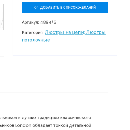
4894/5
ДОБАВИТЬ В СПИСОК ЖЕЛАНИЙ
MODERN
Артикул:
4894/5
ODL_EX22
207
Люстры на цепи; Люстры
Категория:
потолочные
бронзовый/
белый/
ткань
Люстра
E14
5*40W
LONDON
ильников в лучших традициях классического
льников London обладает тонкой детальной