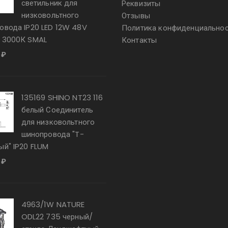
светильник для
Реквизиты
низковольтного
Отзывы
овода IP20 LED 12W 48V
Политика конфиденциально
 3000К SMAL
Контакты
0
₽
135169 SHINO NT23 116
белый Соединитель
для низковольтного
шинопровода "T-
ый" IP20 FLUM
0
₽
4963/1W NATURE
ODL22 735 черный/