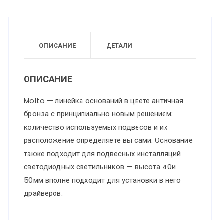
крепления
в
цвете
ОПИСАНИЕ
ДЕТАЛИ
античной
бронзы
ОПИСАНИЕ
(5шт
Molto — линейка оснований в цвете античная
в
бронза с принципиально новым решением:
коробке)
количество используемых подвесов и их
MOLTO
расположение определяете вы сами. Основание
также подходит для подвесных инсталляций
светодиодных светильников — высота 40и
50мм вполне подходит для установки в него
драйверов.