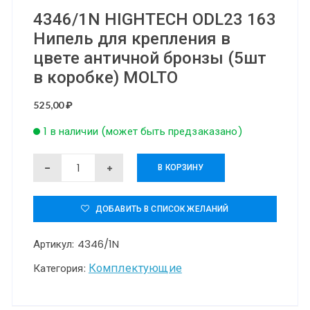
4346/1N HIGHTECH ODL23 163
Нипель для крепления в
цвете античной бронзы (5шт
в коробке) MOLTO
525,00
₽
1 в наличии (может быть предзаказано)
Количество
В КОРЗИНУ
товара
4346/1N
ДОБАВИТЬ В СПИСОК ЖЕЛАНИЙ
HIGHTECH
Артикул:
4346/1N
ODL23
163
Комплектующие
Категория:
Нипель
для