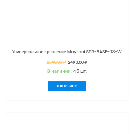
Универсальное крепление Maytoni SPR-BASE-03-W
2540,00
₽
Первоначальная
2490,00
₽
Текущая
цена
цена:
В наличии:
45 шт.
составляла
2490,00 ₽.
2540,00 ₽.
В КОРЗИНУ