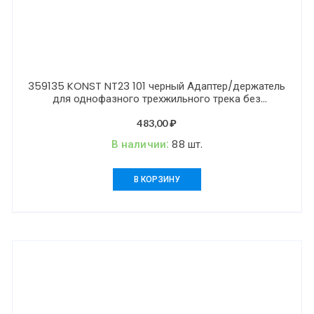
359135 KONST NT23 101 черный Адаптер/держатель
для однофазного трехжильного трека без
токопровода для арт. 359128-359133 IP20 RAMO
483,00
₽
В наличии:
88 шт.
В КОРЗИНУ