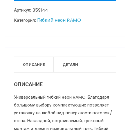
KONST
Артикул:
359144
NT23
190
Гибкий неон RAMO
Категория:
черный
База
для
накладного
монтажа
ОПИСАНИЕ
ДЕТАЛИ
светильников
359128-
ОПИСАНИЕ
359133
Универсальный гибкий неон RAMO. Благодаря
IP20
большому выбору комплектующих позволяет
70-
установку на любой вид поверхности потолок/
200W
стена. Накладной, встраиваемый, трековый
170-
монтаж и даже в низковольтный трек. Гибкий