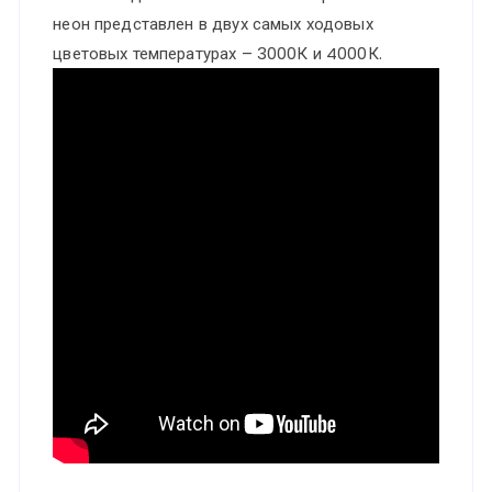
265V
неон представлен в двух самых ходовых
RAMO
цветовых температурах – 3000К и 4000К.