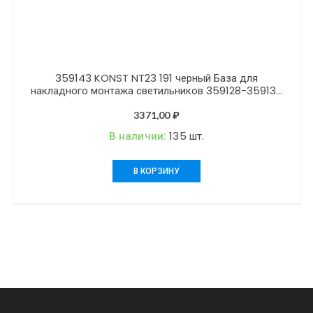
359143 KONST NT23 191 черный База для
накладного монтажа светильников 359128-359133
IP20 40-120W 170-265V RAMO
3371,00
₽
В наличии:
135 шт.
В КОРЗИНУ