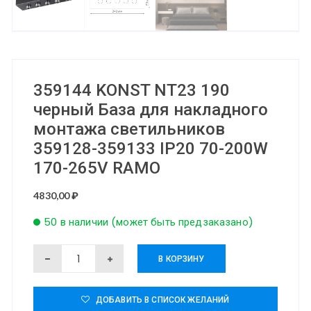
359144 KONST NT23 190
черный База для накладного
монтажа светильников
359128-359133 IP20 70-200W
170-265V RAMO
4830,00
₽
50 в наличии (может быть предзаказано)
Количество
В КОРЗИНУ
товара
359144
ДОБАВИТЬ В СПИСОК ЖЕЛАНИЙ