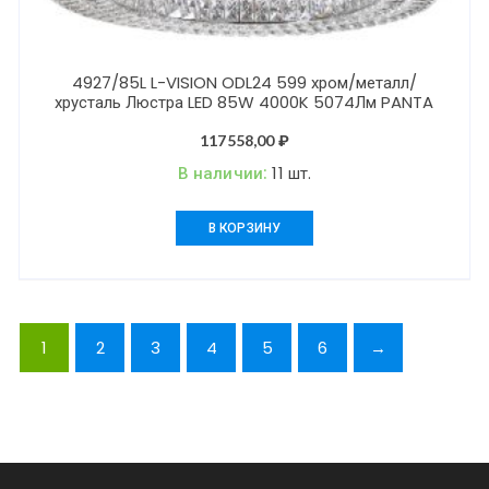
4927/85L L-VISION ODL24 599 хром/металл/
хрусталь Люстра LED 85W 4000K 5074Лм PANTA
117558,00
₽
В наличии:
11 шт.
В КОРЗИНУ
1
2
3
4
5
6
→