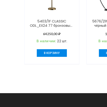
5403/1F CLASSIC
5676/21F
ODL_EX24 77 бронзовый/
чёрный
светло-коричневый/
3000-60
кремовый/металл/
64250,00
₽
керамика/ткань Торшер
В наличии:
22 шт.
В на
E27 1*60W LATTE
В КОРЗИНУ