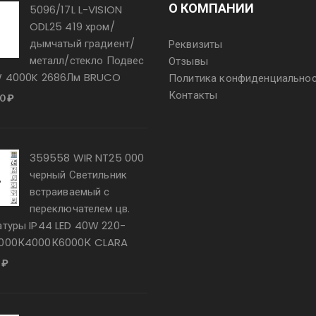
О КОМПАНИИ
5096/17L L-VISION
ODL25 419 хром/
дымчатый градиент/
Реквизиты
металл/стекло Подвес
Отзывы
W 4000K 2686Лм BRUCO
Политика конфиденциально
Контакты
00
₽
359558 WIR NT25 000
черный Светильник
встраиваемый с
переключателем цв.
атуры IP44 LED 40W 220-
3000К4000К6000К CLARA
0
₽