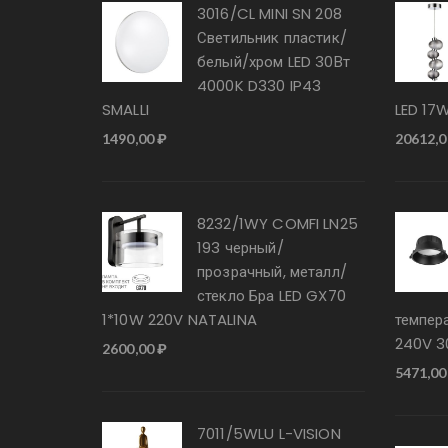
3016/CL MINI SN 208
Светильник пластик/
белый/хром LED 30Вт
4000K D330 IP43
SMALLI
LED 17
1490,00
₽
20612,
8232/1WY COMFI LN25
193 черный/
прозрачный, металл/
стекло Бра LED GX70
1*10W 220V NATALINA
темпер
240V 
2600,00
₽
5471,0
7011/5WLU L-VISION