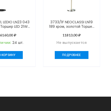
L LEDIO LN23 043
3733/1F NEOCLASSI LN19
 Торшер LED 21W
189 хром, золотой Торшер
00K 820Лм 220V
E27 1*60W 220V LORAINE
WES
16160,00
₽
11813,00
₽
личии:
24 шт.
Не выпускается
В КОРЗИНУ
ПОДРОБНЕЕ