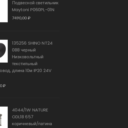
Подвесной светильник
Maytoni P060PL-01N
7490,00
₽
135256 SHINO NT24
088 черный
Низковольтный
текстильный
овод, длина 10м IP20 24V
00
₽
4044/1W NATURE
ODL18 657
коричневый/патина