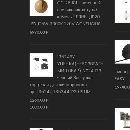
ODL26 181 Настенный
светильник латунь/
камень ГЛЯНЕЦ IP20
LED 1*5W 3000K 220V CONFUCIUS
6990,00
₽
135246Y
УЦЕНКА(НЕВОЗВРАТН
ЫЙ ТОВАР) NT24 123
шинопр
черный Заглушка
EASY
торцевая для шинопровода
19740,
арт.135242; 135244 IP20 FLUM
1260,00
₽
Первоначальная
Текущая
1080,00
₽
цена
цена:
составляла
1080,00 ₽.
1260,00 ₽.