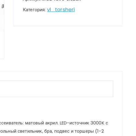
Maytoni
vl_torsheri
Категория:
MOD451FL-
L16B3K
ссеиватель: матовый акрил. LED-источник 3000K с
ольный светильник, бра, подвес и торшеры (1-2