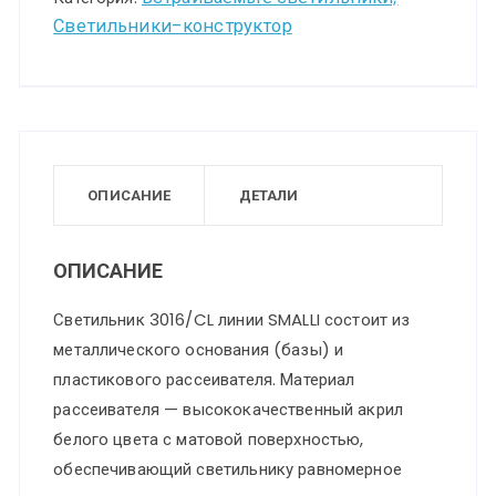
Светильники-конструктор
Светильник
пластик/
белый/
хром
LED
30Вт
ОПИСАНИЕ
ДЕТАЛИ
4000K
D330
ОПИСАНИЕ
IP43
Светильник 3016/CL линии SMALLI состоит из
SMALLI
металлического основания (базы) и
пластикового рассеивателя. Материал
рассеивателя — высококачественный акрил
белого цвета с матовой поверхностью,
обеспечивающий светильнику равномерное