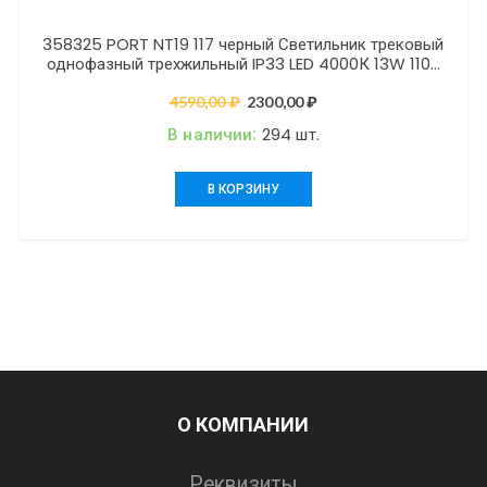
358325 PORT NT19 117 черный Светильник трековый
однофазный трехжильный IP33 LED 4000К 13W 110-
265V EOS
4590,00
₽
Первоначальная
2300,00
₽
Текущая
цена
цена:
В наличии:
294 шт.
составляла
2300,00 ₽.
4590,00 ₽.
В КОРЗИНУ
О КОМПАНИИ
Реквизиты