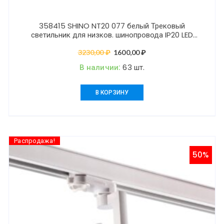
358415 SHINO NT20 077 белый Трековый
светильник для низков. шинопровода IP20 LED
4000K 24W 48V FLUM
3230,00
₽
Первоначальная
1600,00
₽
Текущая
цена
цена:
В наличии:
63 шт.
составляла
1600,00 ₽.
3230,00 ₽.
В КОРЗИНУ
Распродажа!
50%