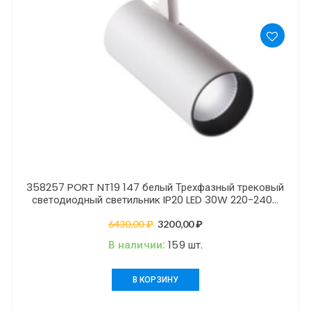
358257 PORT NT19 147 белый Трехфазный трековый
светодиодный светильник IP20 LED 30W 220-240V
HELIX
6430,00
₽
Первоначальная
3200,00
₽
Текущая
цена
цена:
В наличии:
159 шт.
составляла
3200,00 ₽.
6430,00 ₽.
В КОРЗИНУ