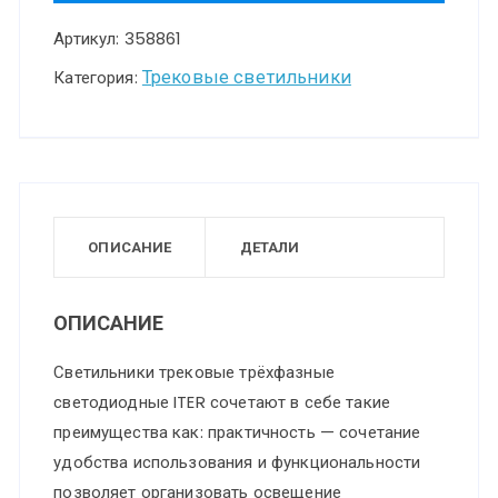
PORT
Артикул:
358861
NT22
143
Трековые светильники
Категория:
черный
Светильник
трехфазный
трековый
светодиодный
ОПИСАНИЕ
ДЕТАЛИ
IP20
LED
ОПИСАНИЕ
4000K
Светильники трековые трёхфазные
16W
светодиодные ITER сочетают в себе такие
220V
преимущества как: практичность — сочетание
ITER
удобства использования и функциональности
позволяет организовать освещение