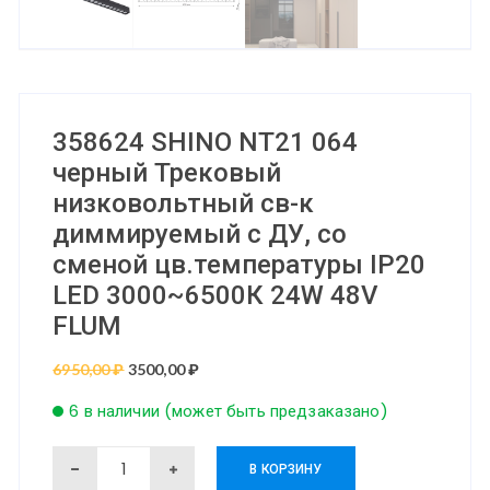
358624 SHINO NT21 064
черный Трековый
низковольтный св-к
диммируемый с ДУ, со
сменой цв.температуры IP20
LED 3000~6500К 24W 48V
FLUM
6950,00
₽
Первоначальная
3500,00
₽
Текущая
цена
цена:
6 в наличии (может быть предзаказано)
составляла
3500,00 ₽.
6950,00 ₽.
Количество
В КОРЗИНУ