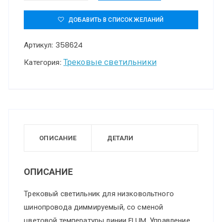
товара
358624
ДОБАВИТЬ В СПИСОК ЖЕЛАНИЙ
SHINO
Артикул:
358624
NT21
064
Трековые светильники
Категория:
черный
Трековый
низковольтный
св-
к
ОПИСАНИЕ
ДЕТАЛИ
диммируемый
с
ОПИСАНИЕ
ДУ,
Трековый светильник для низковольтного
со
шинопровода диммируемый, со сменой
сменой
цветовой температуры линии FLUM. Управление