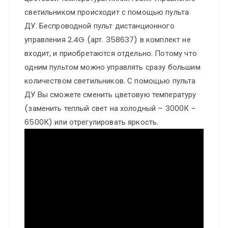
цв.температуры
светильником происходит с помощью пульта
IP20
ДУ. Беспроводной пульт дистанционного
LED
управления 2.4G (арт. 358637) в комплект не
3000~6500К
входит, и приобретаются отдельно. Потому что
24W
одним пультом можно управлять сразу большим
48V
количеством светильников. С помощью пульта
ДУ Вы сможете сменить цветовую температуру
FLUM
(заменить теплый свет на холодный – 3000К ~
6500К) или отрегулировать яркость.