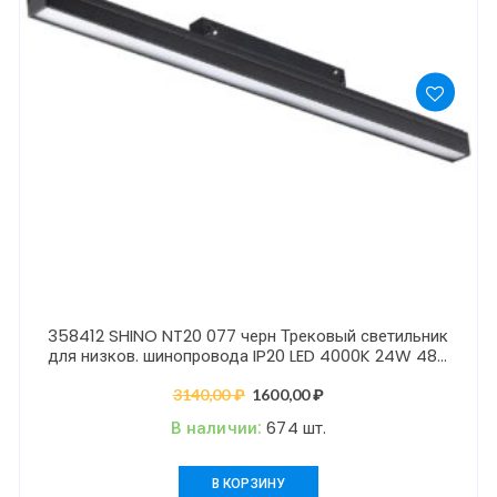
358412 SHINO NT20 077 черн Трековый светильник
для низков. шинопровода IP20 LED 4000K 24W 48V
FLUM
3140,00
₽
Первоначальная
1600,00
₽
Текущая
цена
цена:
В наличии:
674 шт.
составляла
1600,00 ₽.
3140,00 ₽.
В КОРЗИНУ