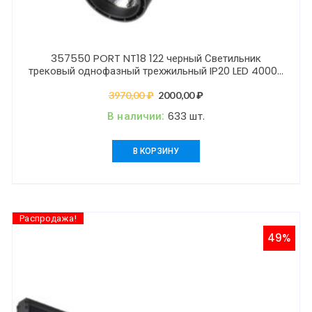
357550 PORT NT18 122 черный Светильник
трековый однофазный трехжильный IP20 LED 4000K
15W 160-265V SELENE
3970,00
₽
Первоначальная
2000,00
₽
Текущая
цена
цена:
В наличии:
633 шт.
составляла
2000,00 ₽.
3970,00 ₽.
В КОРЗИНУ
Распродажа!
49%