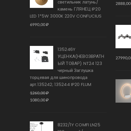
светильник латунь/
2888,0
камень ГЛЯНЕЦ IP20
LED 1*5W 3000K 220V CONFUCIUS
6990,00
₽
135246Y
УЦЕНКА(НЕВОЗВРАТН
Первон
27990,
ЫЙ ТОВАР) NT24 123
цена
черный Заглушка
состав
торцевая для шинопровода
28040,0
арт.135242; 135244 IP20 FLUM
1260,00
₽
Первоначальная
Текущая
1080,00
₽
цена
цена:
составляла
1080,00 ₽.
1260,00 ₽.
8232/1Y COMFI LN25