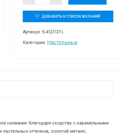
товара
5412/13TL
ДОБАВИТЬ В СПИСОК ЖЕЛАНИЙ
L-
Артикул:
5412/13TL
VISION
ODL_EX23
Настольные
Категория:
51
золотой/
розовый/
желтый/
голубой
металл/
стекло
Настольная
воё название благодаря сходству с карамельными
лампа
 пастельных оттенков, золотой металл,
LED