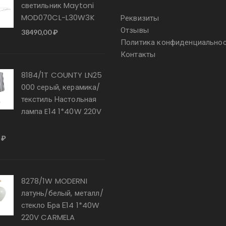
светильник Maytoni
MOD070CL-L30W3K
Реквизиты
Отзывы
38490,00
₽
Политика конфиденциально
Контакты
8184/1T COUNTY LN25
000 серый, керамика/
текстиль Настольная
лампа E14 1*40W 220V
0
₽
8278/1W MODERNI
латунь/белый, металл/
стекло Бра Е14 1*40W
220V CARMELA