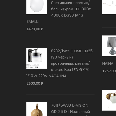
Светильник пластик/
белый/хром LED 30Вт
4000K D330 IP43
SMALLI
1490,00
₽
8232/1WY COMFI LN25
193 черный/
прозрачный, металл/
NAINA
стекло Бра LED GX70
1969,0
1*10W 220V NATALINA
2600,00
₽
7011/5WLU L-VISION
ODL26 181 Настенный