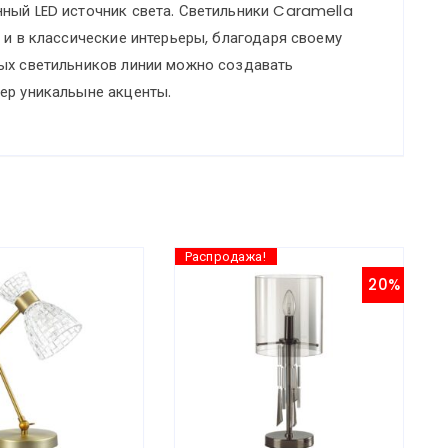
ный LED источник света. Светильники Caramella
18W
 и в классические интерьеры, благодаря своему
4000K
ных светильников линии можно создавать
CARAMELLA
ер уникальыне акценты.
Распродажа!
20%