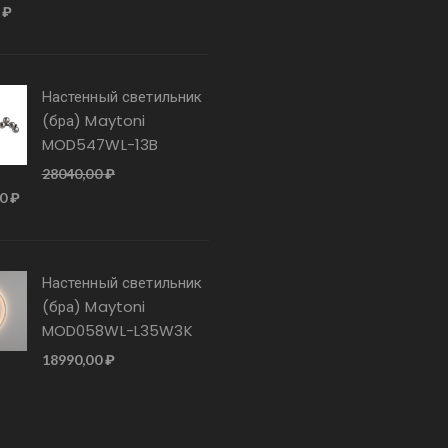
0
₽
Настенный светильник
(бра) Maytoni
MOD547WL-13B
28040,00
₽
ачальная
Текущая
00
₽
цена:
ляла
27990,00 ₽.
0 ₽.
Настенный светильник
(бра) Maytoni
MOD058WL-L35W3K
18990,00
₽