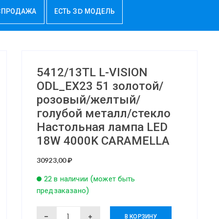
СПРОДАЖА
ЕСТЬ 3D МОДЕЛЬ
5412/13TL L-VISION
ODL_EX23 51 золотой/
розовый/желтый/
голубой металл/стекло
Настольная лампа LED
18W 4000K CARAMELLA
30923,00
₽
22 в наличии (может быть
предзаказано)
Количество
В КОРЗИНУ