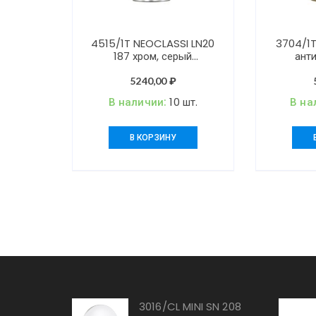
4515/1T NEOCLASSI LN20
3704/1T
187 хром, серый
ант
Настольная лампа E27
Настол
60W 220V SANTIAGO
40W 
5240,00
₽
В наличии:
10 шт.
В на
В КОРЗИНУ
3016/CL MINI SN 208