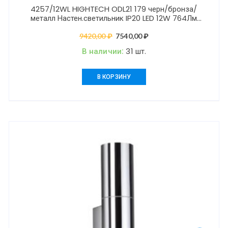
4257/12WL HIGHTECH ODL21 179 черн/бронза/
металл Настен.светильник IP20 LED 12W 764Лм
3000K STILO
9420,00
₽
Первоначальная
7540,00
₽
Текущая
цена
цена:
В наличии:
31 шт.
составляла
7540,00 ₽.
9420,00 ₽.
В КОРЗИНУ