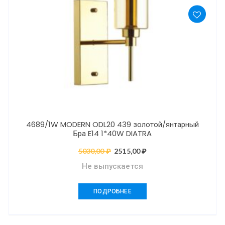
4689/1W MODERN ODL20 439 золотой/янтарный
Бра E14 1*40W DIATRA
5030,00
₽
Первоначальная
2515,00
₽
Текущая
цена
цена:
Не выпускается
составляла
2515,00 ₽.
5030,00 ₽.
ПОДРОБНЕЕ