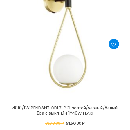
4810/1W PENDANT ODL21 371 золтой/черный/белый
Бра с выкл. E14 1*40W FLARI
8570,00
₽
Первоначальная
5150,00
₽
Текущая