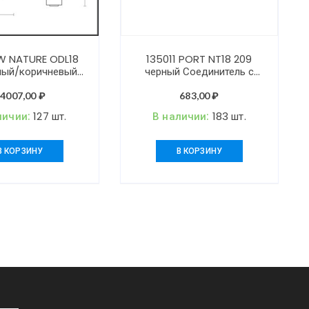
W NATURE ODL18
135011 PORT NT18 209
лый/коричневый
черный Соединитель с
ный настенный
токопроводом T-
ник IP54 E27 18W
образный для
14007,00
₽
683,00
₽
20V MITO
однофазного
личии:
127 шт.
В наличии:
183 шт.
трехжильного
шинопровода
В КОРЗИНУ
В КОРЗИНУ