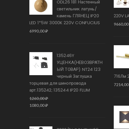
ODL26 181 Настенный
светильник латунь/
камень ГЛЯНЕЦ IP20
220V L
LED 1*5W 3000K 220V CONFUCIUS
9660,0
6990,00
₽
135246Y
УЦЕНКА(НЕВОЗВРАТН
ЫЙ ТОВАР) NT24 123
черный Заглушка
716Лм 
торцевая для шинопровода
7214,0
арт.135242; 135244 IP20 FLUM
1260,00
₽
Первоначальная
Текущая
1080,00
₽
цена
цена:
составляла
1080,00 ₽.
1260,00 ₽.