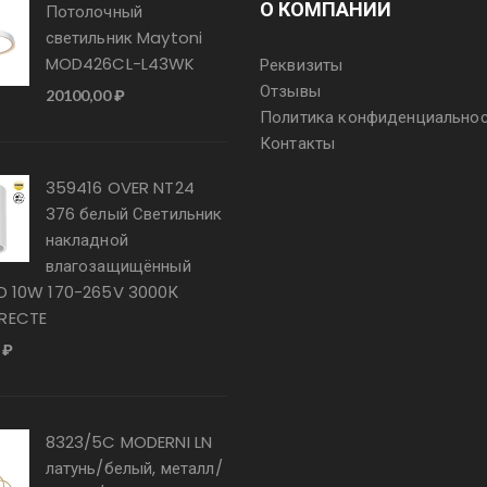
О КОМПАНИИ
Потолочный
светильник Maytoni
MOD426CL-L43WK
Реквизиты
Отзывы
20100,00
₽
Политика конфиденциально
Контакты
359416 OVER NT24
376 белый Светильник
накладной
влагозащищённый
ED 10W 170-265V 3000К
RECTE
0
₽
8323/5C MODERNI LN
латунь/белый, металл/