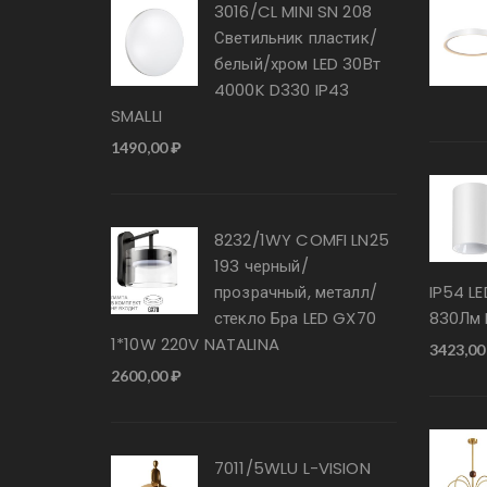
3016/CL MINI SN 208
Светильник пластик/
белый/хром LED 30Вт
4000K D330 IP43
SMALLI
1490,00
₽
8232/1WY COMFI LN25
193 черный/
прозрачный, металл/
IP54 L
стекло Бра LED GX70
830Лм 
1*10W 220V NATALINA
3423,0
2600,00
₽
7011/5WLU L-VISION