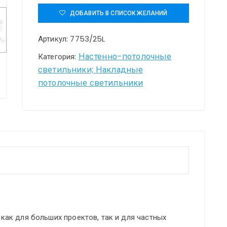
7753/25L
ДОБАВИТЬ В СПИСОК ЖЕЛАНИЙ
MITRA
Артикул:
7753/25L
LED
SN
Настенно-потолочные
Категория:
светильники; Накладные
093
потолочные светильники
Светильник
пластик/
белый/
черный/
золотой
LED
25Вт
4000K
D400
ак для больших проектов, так и для частных
IP54