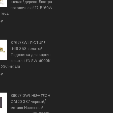
стекло/дерево Люстра
потолочная E27 5*60W
ARINA
0
₽
3767/8WL PICTURE
LN19 358 золотой
Подсветка для картин
с выкл. LED 8W 4000К
220V HIKARI
0
₽
3907/10WL HIGHTECH
ODL20 387 черный/
металл Настенный